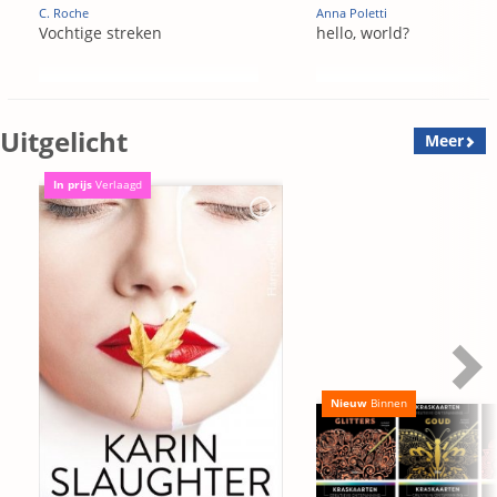
C. Roche
Anna Poletti
Vochtige streken
hello, world?
Uitgelicht
Meer
In prijs
Verlaagd
Nieuw
Binnen