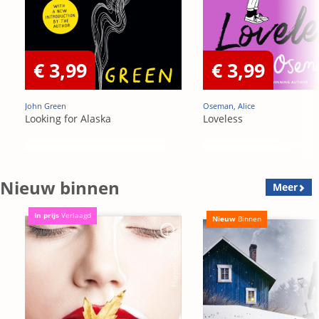
€ 3,99
€ 3,99
John Green
Oseman, Alice
Looking for Alaska
Loveless
Nieuw binnen
Meer
In prijs
Verlaagd
Nieuw
Binnen