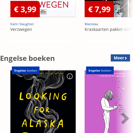
€ 3,99
€ 7,99
Karin Slaughter
Manteau
Verzwegen
Kraskaarten pakket 6in1
Engelse boeken
Meer
Engelse
boeken
Engelse
boeken