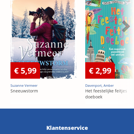
€ 5,99
€ 2,99
Suzanne Vermeer
Davenport, Amber
Sneeuwstorm
Het feestelijke feitjes
doeboek
Klantenservice