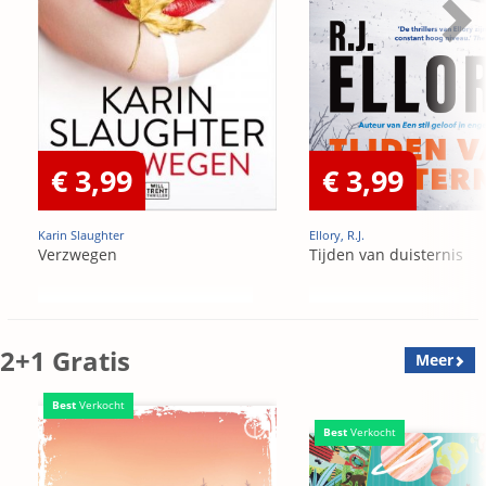
€ 3,99
€ 3,99
Karin Slaughter
Ellory, R.J.
Verzwegen
Tijden van duisternis
2+1 Gratis
Meer
Best
Verkocht
Best
Verkocht