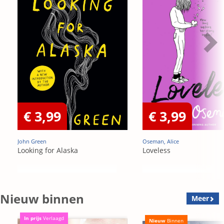
€ 3,99
€ 3,99
John Green
Oseman, Alice
Looking for Alaska
Loveless
Nieuw binnen
Meer
In prijs
Verlaagd
Nieuw
Binnen