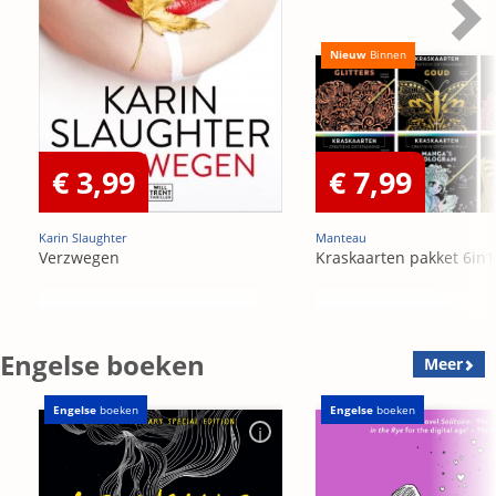
Nieuw
Binnen
€ 3,99
€ 7,99
Karin Slaughter
Manteau
Verzwegen
Kraskaarten pakket 6in1
Engelse boeken
Meer
Engelse
boeken
Engelse
boeken