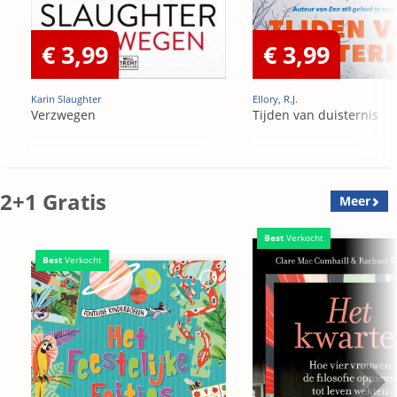
€ 3,99
€ 3,99
Karin Slaughter
Ellory, R.J.
Verzwegen
Tijden van duisternis
2+1 Gratis
Meer
Best
Verkocht
Best
Verkocht