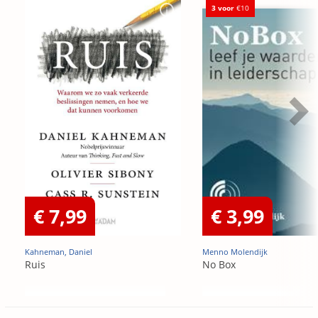
3 voor
€10
€ 7,99
€ 3,99
Kahneman, Daniel
Menno Molendijk
Ruis
No Box