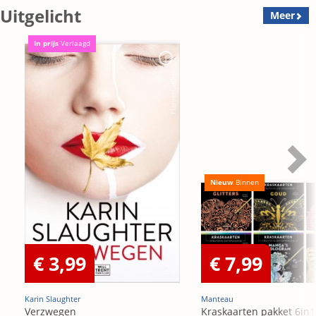
Uitgelicht
Meer
In prijs
Verlaagd
Nieuw
Binnen
€ 3,99
€ 7,99
Karin Slaughter
Manteau
Verzwegen
Kraskaarten pakket 6in1