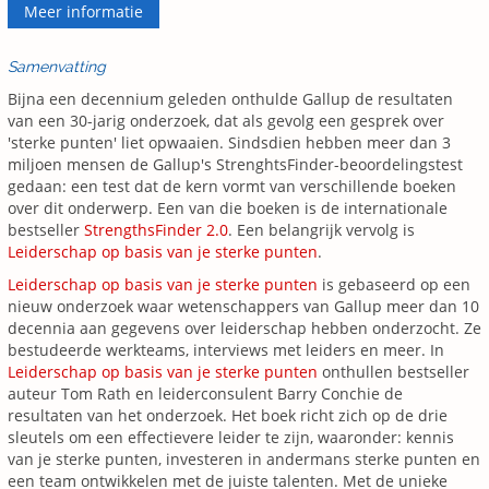
Meer informatie
Samenvatting
Bijna een decennium geleden onthulde Gallup de resultaten
van een 30-jarig onderzoek, dat als gevolg een gesprek over
'sterke punten' liet opwaaien. Sindsdien hebben meer dan 3
miljoen mensen de Gallup's StrenghtsFinder-beoordelingstest
gedaan: een test dat de kern vormt van verschillende boeken
over dit onderwerp. Een van die boeken is de internationale
bestseller
StrengthsFinder 2.0
. Een belangrijk vervolg is
Leiderschap op basis van je sterke punten
.
Leiderschap op basis van je sterke punten
is gebaseerd op een
nieuw onderzoek waar wetenschappers van Gallup meer dan 10
decennia aan gegevens over leiderschap hebben onderzocht. Ze
bestudeerde werkteams, interviews met leiders en meer. In
Leiderschap op basis van je sterke punten
onthullen bestseller
auteur Tom Rath en leiderconsulent Barry Conchie de
resultaten van het onderzoek. Het boek richt zich op de drie
sleutels om een effectievere leider te zijn, waaronder: kennis
van je sterke punten, investeren in andermans sterke punten en
een team ontwikkelen met de juiste talenten. Met de unieke