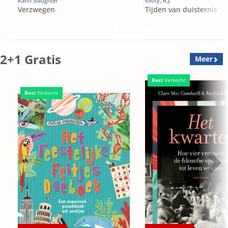
Karin Slaughter
Ellory, R.J.
Verzwegen
Tijden van duisternis
2+1 Gratis
Meer
Best
Verkocht
Best
Verkocht