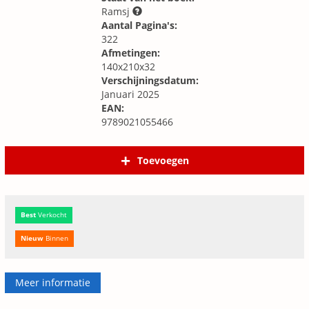
Ramsj
Aantal Pagina's:
322
Afmetingen:
140x210x32
Verschijningsdatum:
Januari 2025
EAN:
9789021055466
Toevoegen
Best
Verkocht
Nieuw
Binnen
Meer informatie