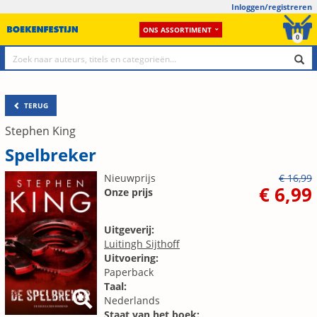
Inloggen/registreren
ONS ASSORTIMENT
0
TERUG
Stephen King
Spelbreker
Nieuwprijs
€ 16,99
€ 6,99
Onze prijs
Uitgeverij:
Luitingh Sijthoff
Uitvoering:
Paperback
Taal:
Nederlands
Staat van het boek: