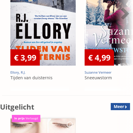
€ 3,99
€ 4,99
Ellory, R.J.
Suzanne Vermeer
Tijden van duisternis
Sneeuwstorm
Uitgelicht
Meer
In prijs
Verlaagd