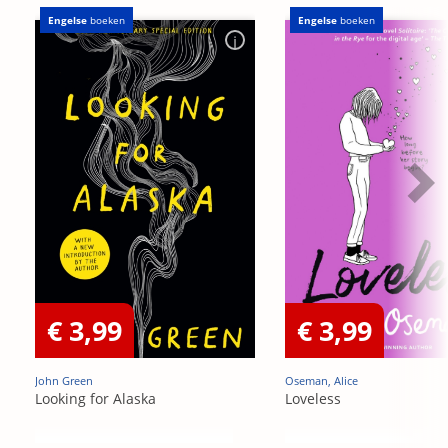
Engelse
boeken
Engelse
boeken
€ 3,99
€ 3,99
John Green
Oseman, Alice
Looking for Alaska
Loveless