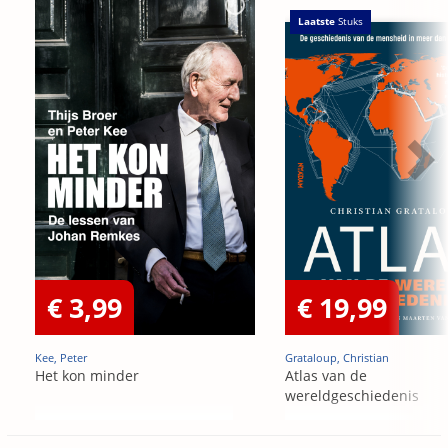
Laatste
Stuks
€ 3,99
€ 19,99
Kee, Peter
Grataloup, Christian
Het kon minder
Atlas van de
wereldgeschiedenis