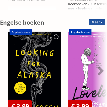
Kookboeken - Kussensl
met 3 boeken + Cadeau
OP=OP
Engelse boeken
Meer
Engelse
boeken
Engelse
boeken
€ 3,99
€ 3,99