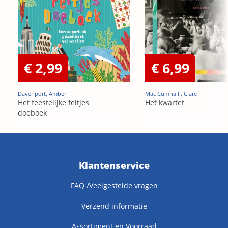
€ 2,99
€ 6,99
Davenport, Amber
Mac Cumhaill, Clare
Het feestelijke feitjes
Het kwartet
doeboek
Klantenservice
FAQ /Veelgestelde vragen
Verzend informatie
Assortiment en Voorraad