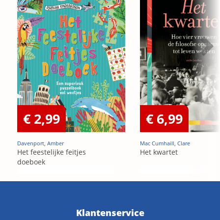
€ 2,99
€ 6,99
Davenport, Amber
Mac Cumhaill, Clare
Het feestelijke feitjes
Het kwartet
doeboek
Klantenservice