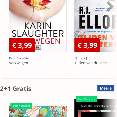
€ 3,99
€ 3,99
Karin Slaughter
Ellory, R.J.
Verzwegen
Tijden van duisternis
2+1 Gratis
Meer
Best
Verkocht
Best
Verkocht