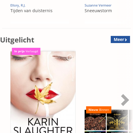
Ellory, R.J.
Suzanne Vermeer
Tijden van duisternis
Sneeuwstorm
Uitgelicht
Meer
In prijs
Verlaagd
Nieuw
Binnen