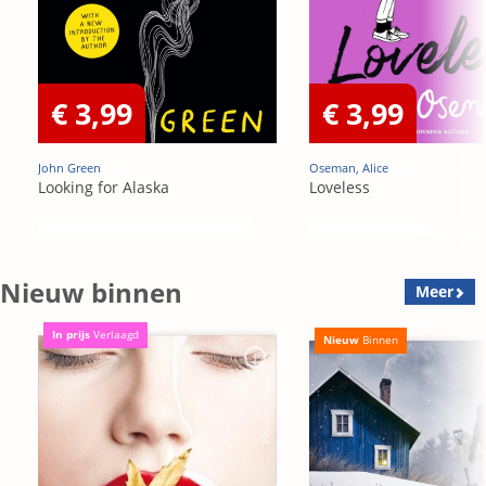
€ 3,99
€ 3,99
John Green
Oseman, Alice
Looking for Alaska
Loveless
Nieuw binnen
Meer
In prijs
Verlaagd
Nieuw
Binnen