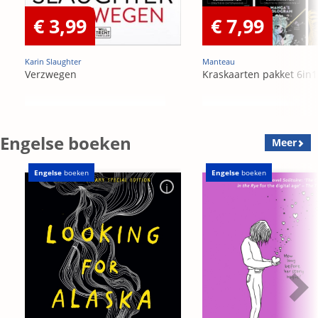
€ 3,99
€ 7,99
Karin Slaughter
Manteau
Verzwegen
Kraskaarten pakket 6in1
Engelse boeken
Meer
Engelse
boeken
Engelse
boeken