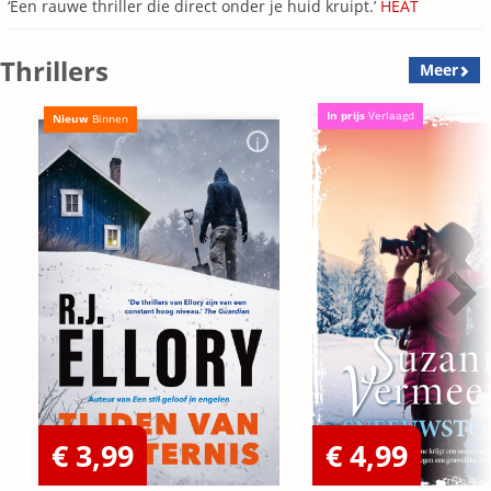
‘Een rauwe thriller die direct onder je huid kruipt.’
HEAT
Thrillers
Meer
In prijs
Verlaagd
Nieuw
Binnen
€ 3,99
€ 4,99