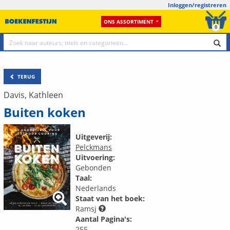
Inloggen/registreren
ONS ASSORTIMENT
0
TERUG
Davis, Kathleen
Buiten koken
Uitgeverij:
Pelckmans
Uitvoering:
Gebonden
Taal:
Nederlands
Staat van het boek:
Ramsj
Aantal Pagina's:
255