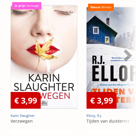
In prijs
Verlaagd
Nieuw
Binnen
€ 3,99
€ 3,99
Karin Slaughter
Ellory, R.J.
Verzwegen
Tijden van duisternis