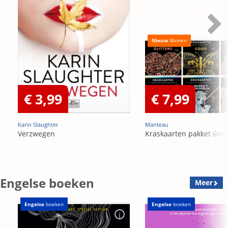
Nieuw
Binnen
€ 3,99
€ 7,99
Karin Slaughter
Manteau
Verzwegen
Kraskaarten pakket 6in1
Engelse boeken
Meer
Engelse
boeken
Engelse
boeken