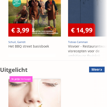
€ 3,99
€ 14,99
Schuil, Garrelt
Tobias Camman
Het BBQ street basisboek
Visvoer - Restaurantwaa
visrecepten voor de
ambitieuze thuiskok
Uitgelicht
Meer
In prijs
Verlaagd