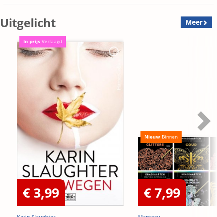
Uitgelicht
Meer
In prijs
Verlaagd
Nieuw
Binnen
€ 3,99
€ 7,99
Karin Slaughter
Manteau