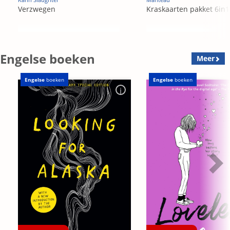
Verzwegen
Kraskaarten pakket 6in1
Engelse boeken
Meer
Engelse
boeken
Engelse
boeken