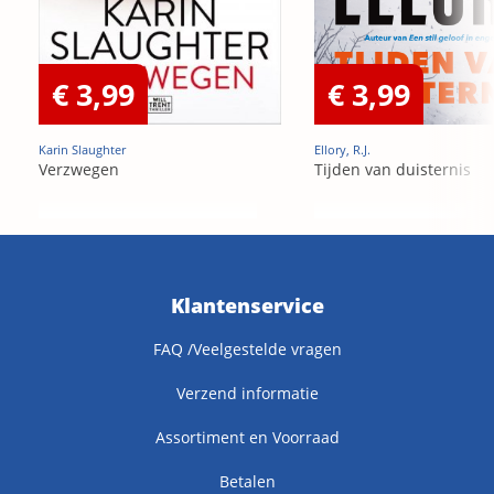
€ 3,99
€ 3,99
Karin Slaughter
Ellory, R.J.
Verzwegen
Tijden van duisternis
Klantenservice
FAQ /Veelgestelde vragen
Verzend informatie
Assortiment en Voorraad
Betalen