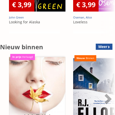
€ 3,99
€ 3,99
John Green
Oseman, Alice
Looking for Alaska
Loveless
Nieuw binnen
Meer
In prijs
Verlaagd
Nieuw
Binnen