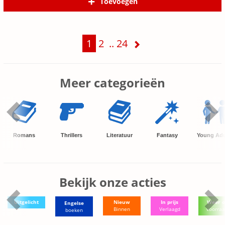
Toevoegen
1
2
..
24
Meer categorieën
Romans
Thrillers
Literatuur
Fantasy
Young Adu
Bekijk onze acties
Uitgelicht
Nieuw
In prijs
Weer o
Engelse
Binnen
Verlaagd
voorra
boeken