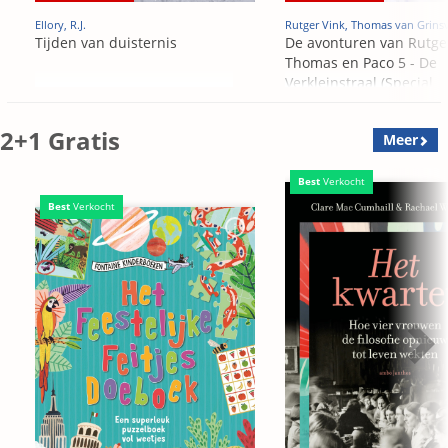
Ellory, R.J.
Rutger Vink, Thomas van Grins
Tijden van duisternis
De avonturen van Rutge
Thomas en Paco 5 - De
Verkleinstraal (Special
Edition)
2+1 Gratis
Meer
Best
Verkocht
Best
Verkocht