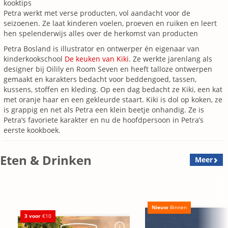
kooktips
Petra werkt met verse producten, vol aandacht voor de
seizoenen. Ze laat kinderen voelen, proeven en ruiken en leert
hen spelenderwijs alles over de herkomst van producten
Petra Bosland is illustrator en ontwerper én eigenaar van
kinderkookschool
De keuken van Kiki
. Ze werkte jarenlang als
designer bij Oilily en Room Seven en heeft talloze ontwerpen
gemaakt en karakters bedacht voor beddengoed, tassen,
kussens, stoffen en kleding. Op een dag bedacht ze Kiki, een kat
met oranje haar en een gekleurde staart. Kiki is dol op koken, ze
is grappig en net als Petra een klein beetje onhandig. Ze is
Petra’s favoriete karakter en nu de hoofdpersoon in Petra’s
eerste kookboek.
Eten & Drinken
Meer
Nieuw
Binnen
3 voor
€10