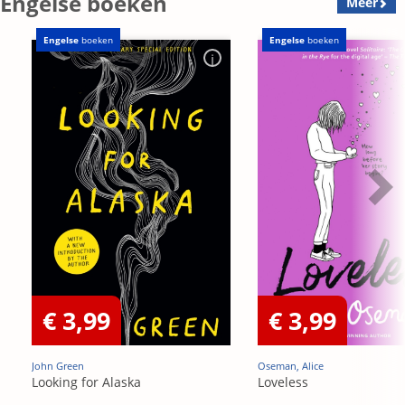
Engelse boeken
Meer
Engelse
boeken
Engelse
boeken
€ 3,99
€ 3,99
John Green
Oseman, Alice
Looking for Alaska
Loveless