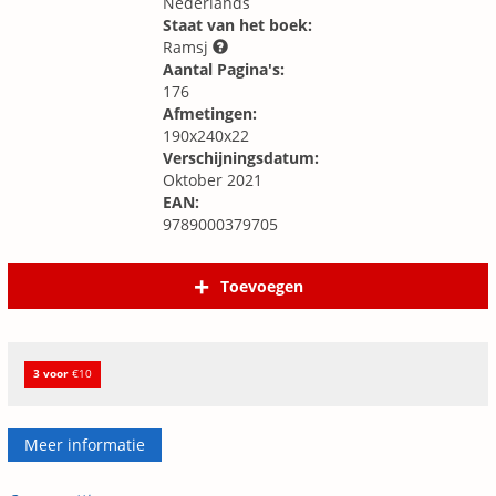
Nederlands
Staat van het boek:
Ramsj
Aantal Pagina's:
176
Afmetingen:
190x240x22
Verschijningsdatum:
Oktober 2021
EAN:
9789000379705
Toevoegen
3 voor
€10
Meer informatie