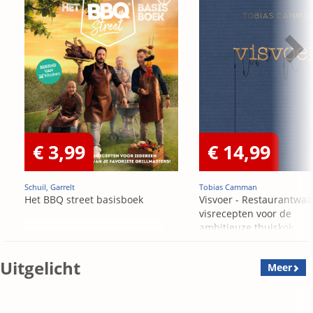
€ 3,99
€ 14,99
Schuil, Garrelt
Tobias Camman
Het BBQ street basisboek
Visvoer - Restaurantwaa
visrecepten voor de
ambitieuze thuiskok
Uitgelicht
Meer