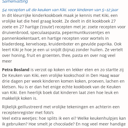
Samenvatting
54 recepten uit de keuken van Kiki, voor kinderen van 5–12 jaar
In dit kleurrijke kinderkookboek maak je kennis met Kiki, een
vrolijke kat die heel graag kookt. Ze deelt in dit kookboek 27
zoete en 27 hartige (‘zoute’) recepten met je: zoete recepten voor
druivenbrood, speculaaspasta, pepermuntkussentjes en
pannenkoekentaart, en hartige recepten voor wortels in
bladerdeeg, kervelsoep, kruidenboter en gevulde paprika. Ook
leert Kiki je hoe je een ui snijdt (bijna) zonder huilen. Ze vertelt
over honing, fruit en groenten, thee, pasta en over nog veel
meer
Petra Bosland
is verzot op koken en lekker eten en zo startte zij
De Keuken van Kiki, een vrolijke kookschool in Den Haag waar
drie dagen per week kinderen komen koken, proeven, lachen en
kletsen. Nu is er dan het enige echte kookboek van de Keuken
van Kiki. Een heerlijk boek dat kinderen laat zien hoe leuk en
makkelijk koken is.
Rijkelijk geïllustreerd met vrolijke tekeningen en achterin een
receptenregister met foto’s
Veel extra weetjes: hoe splits ik een ei? Welke keukenhulpjes kan
ik gebruiken? Hoe smelt je chocolade? En nog veel meer handige