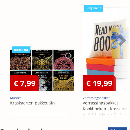
Uitgelicht
Uitgelicht
€ 7,99
€ 19,99
Manteau
Verrassingspakket
Kraskaarten pakket 6in1
Verrassingspakket
Kookboeken - Kussensl
met 3 boeken + Cadeau
OP=OP