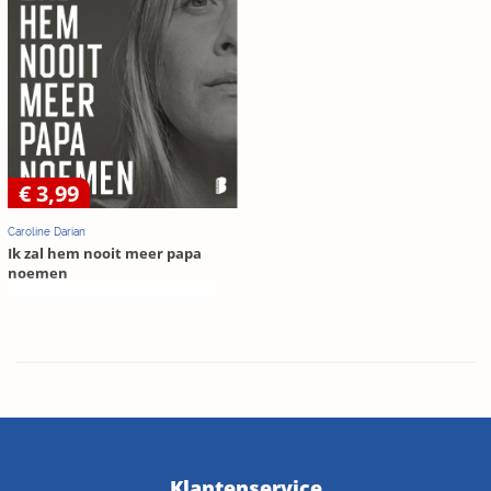
€ 3,99
Caroline Darian
Ik zal hem nooit meer papa
noemen
Klantenservice