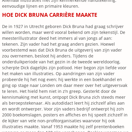
Allemaal illustraties met zijn kenmerkende handtekening:
eenvoudige lijnen en primaire kleuren.
HOE DICK BRUNA CARRIÈRE MAAKTE
De in 1927 in Utrecht geboren Dick Bruna had graag schrijver
willen worden, maar werd vooral bekend om zijn tekenstijl. De
meesterillustrator deed het immers al van jongs af aan:
tekenen. Zijn vader had het graag anders gezien. Hoewel
voorbestemd was dat Dick Bruna de uitgeverij van zijn vader
zou overnemen, besloot hij anders. Tijdens de
onderduikperiode van het gezin in de tweede wereldoorlog,
scherpte Dick dagelijks zijn potlood. Hier begon zijn liefde voor
het maken van illustraties. Op aandringen van zijn vader
probeerde hij het nog even; hij werkte in een boekhandel en
ging op stage naar Londen om daar meer over het uitgeversvak
te leren. Het hield hem niet in z’n greep. Gesterkt door de
kennismaking met kunst, ontpopt Dick Bruna zich steeds meer
als beroepstekenaar. Als autodidact leert hij zichzelf alles aan
en wordt ontwerper. Voor zijn vaders bedrijf ontwerpt hij zo’n
2000 boekomslagen, posters en affiches en hij speelt zichzelf in
de kijker van vele non-profitorganisaties waarvoor hij ook
illustraties maakte. Vanaf 1953 maakte hij zelf prentenboeken