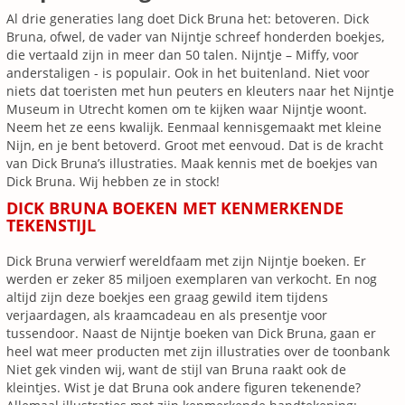
Al drie generaties lang doet Dick Bruna het: betoveren. Dick
Bruna, ofwel, de vader van Nijntje schreef honderden boekjes,
die vertaald zijn in meer dan 50 talen. Nijntje – Miffy, voor
anderstaligen - is populair. Ook in het buitenland. Niet voor
niets dat toeristen met hun peuters en kleuters naar het Nijntje
Museum in Utrecht komen om te kijken waar Nijntje woont.
Neem het ze eens kwalijk. Eenmaal kennisgemaakt met kleine
Nijn, en je bent betoverd. Groot met eenvoud. Dat is de kracht
van Dick Bruna’s illustraties. Maak kennis met de boekjes van
Dick Bruna. Wij hebben ze in stock!
DICK BRUNA BOEKEN MET KENMERKENDE
TEKENSTIJL
Dick Bruna verwierf wereldfaam met zijn Nijntje boeken. Er
werden er zeker 85 miljoen exemplaren van verkocht. En nog
altijd zijn deze boekjes een graag gewild item tijdens
verjaardagen, als kraamcadeau en als presentje voor
tussendoor. Naast de Nijntje boeken van Dick Bruna, gaan er
heel wat meer producten met zijn illustraties over de toonbank
Niet gek vinden wij, want de stijl van Bruna raakt ook de
kleintjes. Wist je dat Bruna ook andere figuren tekenende?