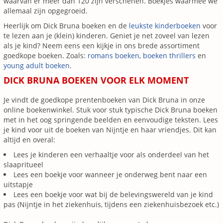
waarvan er meer dan 120 zijn verschenen. Boekjes waarmee we
allemaal zijn opgegroeid.
Heerlijk om Dick Bruna boeken en de
leukste kinderboeken
voor
te lezen aan je (klein) kinderen. Geniet je net zoveel van lezen
als je kind? Neem eens een kijkje in ons brede assortiment
goedkope boeken. Zoals:
romans boeken
,
boeken thrillers
en
young adult boeken
.
DICK BRUNA BOEKEN VOOR ELK MOMENT
Je vindt de goedkope prentenboeken van Dick Bruna in onze
online boekenwinkel. Stuk voor stuk typische Dick Bruna boeken
met in het oog springende beelden en eenvoudige teksten. Lees
je kind voor uit de boeken van Nijntje en haar vriendjes. Dit kan
altijd en overal:
Lees je kinderen een verhaaltje voor als onderdeel van het
slaapritueel
Lees een boekje voor wanneer je onderweg bent naar een
uitstapje
Lees een boekje voor wat bij de belevingswereld van je kind
pas (Nijntje in het ziekenhuis, tijdens een ziekenhuisbezoek etc.)