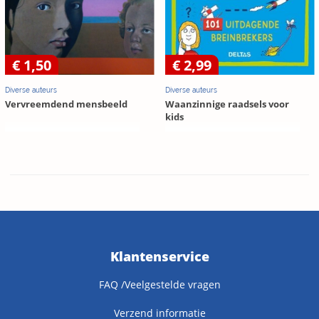
€ 1,50
€ 2,99
Diverse auteurs
Diverse auteurs
Vervreemdend mensbeeld
Waanzinnige raadsels voor
kids
Klantenservice
FAQ /Veelgestelde vragen
Verzend informatie