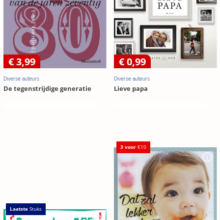
€ 3,99
€ 0,99
Diverse auteurs
Diverse auteurs
De tegenstrijdige generatie
Lieve papa
3 voor
€10
Laatste
Stuks