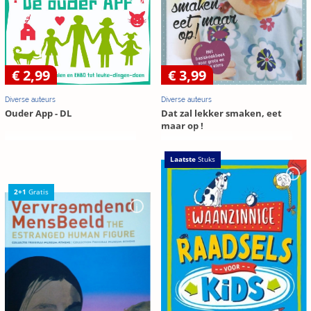
€ 2,99
€ 3,99
Diverse auteurs
Diverse auteurs
Ouder App - DL
Dat zal lekker smaken, eet
maar op !
Laatste
Stuks
2+1
Gratis