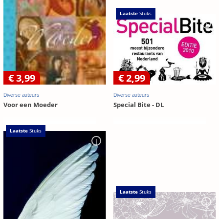
Laatste
Stuks
€ 3,99
€ 2,99
Diverse auteurs
Diverse auteurs
Voor een Moeder
Special Bite - DL
Laatste
Stuks
Laatste
Stuks