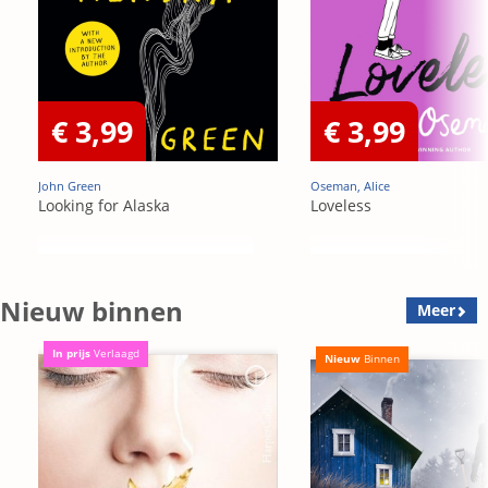
€ 3,99
€ 3,99
John Green
Oseman, Alice
Looking for Alaska
Loveless
Nieuw binnen
Meer
In prijs
Verlaagd
Nieuw
Binnen