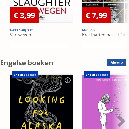
€ 3,99
€ 7,99
Karin Slaughter
Manteau
Verzwegen
Kraskaarten pakket 6in1
Engelse boeken
Meer
Engelse
boeken
Engelse
boeken