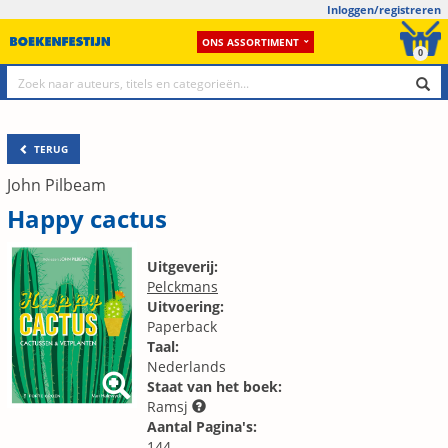
Inloggen/registreren
ONS ASSORTIMENT
0
TERUG
John Pilbeam
Happy cactus
Uitgeverij:
Pelckmans
Uitvoering:
Paperback
Taal:
Nederlands
Staat van het boek:
Ramsj
Aantal Pagina's:
144