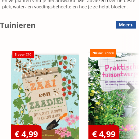
en vetplanten vind je het antwoord. Met adviezen over de beste
plek, water- en voedingsbehoefte en hoe je ze helpt bloeien.
Tuinieren
Meer
Nieuw
Binnen
3 voor
€10
€ 4,99
€ 4,99