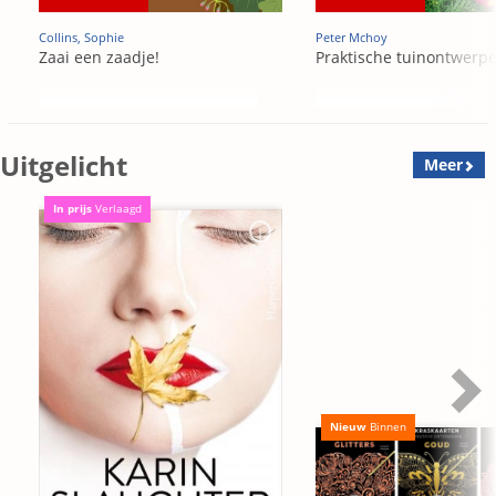
Collins, Sophie
Peter Mchoy
Zaai een zaadje!
Praktische tuinontwerp
Uitgelicht
Meer
In prijs
Verlaagd
Nieuw
Binnen