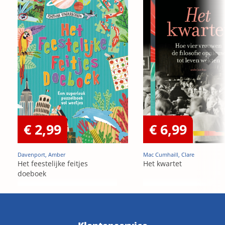
€ 2,99
€ 6,99
Davenport, Amber
Mac Cumhaill, Clare
Het feestelijke feitjes
Het kwartet
doeboek