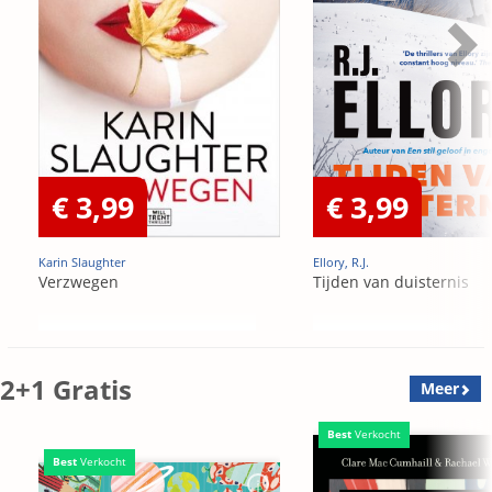
€ 3,99
€ 3,99
Karin Slaughter
Ellory, R.J.
Verzwegen
Tijden van duisternis
2+1 Gratis
Meer
Best
Verkocht
Best
Verkocht