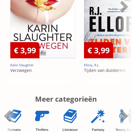
€ 3,99
€ 3,99
Karin Slaughter
Ellory, R.J.
Verzwegen
Tijden van duisternis
Meer categorieën
Romans
Thrillers
Literatuur
Fantasy
Young Adu