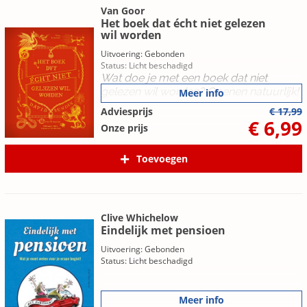
Van Goor
Het boek dat écht niet gelezen
wil worden
Uitvoering: Gebonden
Status: Licht beschadigd
Wat doe je met een boek dat niet
gelezen wil worden? Openen natuurlijk!
Meer info
Adviesprijs
€ 17,99
€ 6,99
Onze prijs
Toevoegen
Clive Whichelow
Eindelijk met pensioen
Uitvoering: Gebonden
Status: Licht beschadigd
Meer info