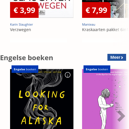
€ 3,99
€ 7,99
Karin Slaughter
Manteau
Verzwegen
Kraskaarten pakket 6in1
Engelse boeken
Meer
Engelse
boeken
Engelse
boeken