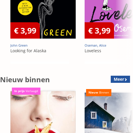
€ 3,99
€ 3,99
John Green
Oseman, Alice
Looking for Alaska
Loveless
Nieuw binnen
Meer
In prijs
Verlaagd
Nieuw
Binnen