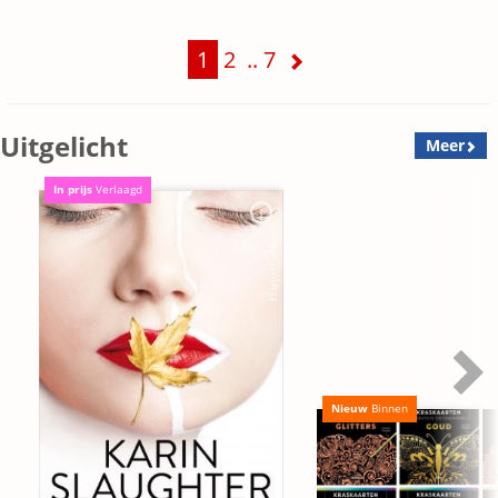
1
2
..
7
Uitgelicht
Meer
In prijs
Verlaagd
Nieuw
Binnen