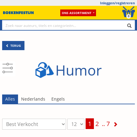
Inloggen/registreren
ONS ASSORTIMENT
0
TERUG
Humor
1
2
..
7