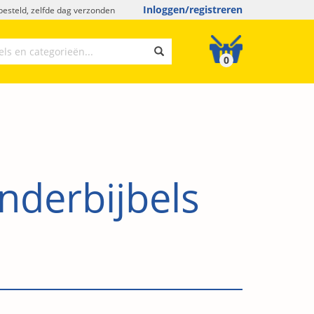
Inloggen/registreren
esteld, zelfde dag verzonden
0
inderbijbels