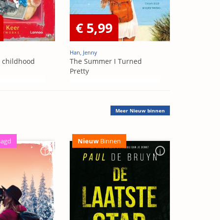
€ 5,99
Han, Jenny
t childhood
The Summer I Turned
Pretty
Meer
Nieuw binnen
aagd
Nieuw
Binnen