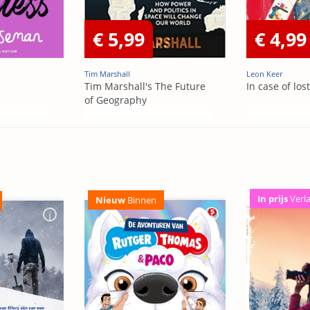
€ 5,99
€ 4,99
Tim Marshall
Leon Keer
Tim Marshall's The Future
In case of los
of Geography
In prijs
Verl
Nieuw
Binnen