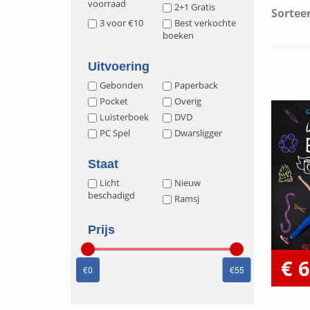
voorraad
2+1 Gratis
Sorteer
3 voor €10
Best verkochte
boeken
Uitvoering
Gebonden
Paperback
Pocket
Overig
Luisterboek
DVD
PC Spel
Dwarsligger
Staat
Licht
Nieuw
beschadigd
Ramsj
Prijs
€ 6
0
55