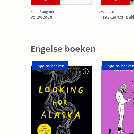
Karin Slaughter
Manteau
Verzwegen
Kraskaarten pak
Engelse boeken
Engelse
boeken
Engelse
boeke