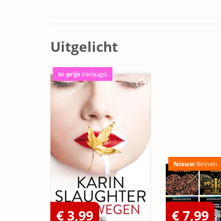
Uitgelicht
In prijs
Verlaagd
Nieuw
Binnen
€ 3,99
€ 7,99