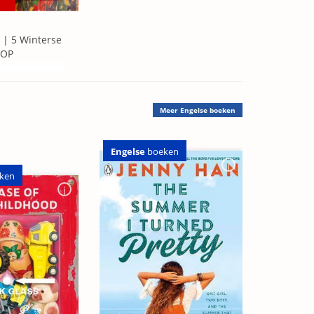
 | 5 Winterse
=OP
Meer
Engelse boeken
Engelse
boeken
ken