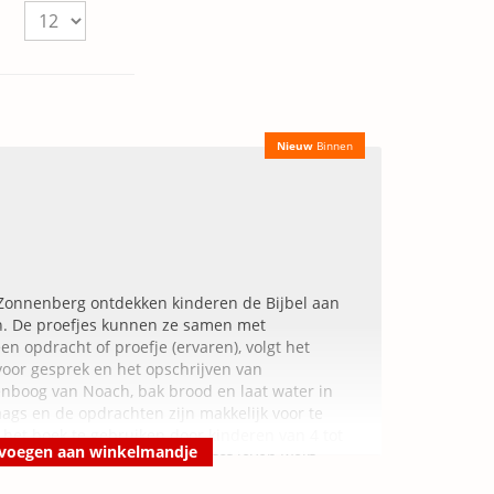
Nieuw
Binnen
e Zonnenberg ontdekken kinderen de Bijbel aan
n. De proefjes kunnen ze samen met
n opdracht of proefje (ervaren), volgt het
 voor gesprek en het opschrijven van
nboog van Noach, bak brood en laat water in
aags en de opdrachten zijn makkelijk voor te
is het boek te gebruiken door kinderen van 4 tot
voegen aan winkelmandje
eding die de Bijbelverhalen tot leven wekt.