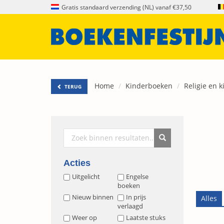
Gratis standaard verzending (NL) vanaf €37,50
Home
Kinderboeken
Religie en k
TERUG
Acties
Uitgelicht
Engelse
boeken
Nieuw binnen
In prijs
verlaagd
Weer op
Laatste stuks