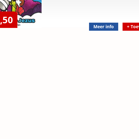
,50
Meer info
+
Toe