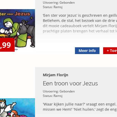
Uitvoering: Gebonden
Status: Ramsj
‘Een ster voor Jezus’ is geschreven en geïl
Betlehem, de stal, het bezoek van de drie 
dit mooie cadeauboek vertelt Mirjam Flori
prachtige platen brengen het verhaal tot 
,99
Meer info
+
Toe
Mirjam Florijn
Een troon voor Jezus
Uitvoering: Gebonden
Status: Ramsj
'Waar kijken jullie naar?' vraagt een engel.
missen we Hem!' 'Niet huilen,' zegt de engel.