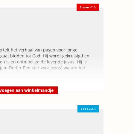
n drie kinderen en werkzaam bij Youth for
r. Op haar site bijbelborrels.nl publiceert ze
3 voor
€10
el.
vertelt het verhaal van pasen voor jonge
 gaat bidden tot God. Hij wordt gekruisigd en
en is en ontmoet ze de levende Jezus. Hij is
m Florijn ‘Een ster voor Jezus’, waarin het
voegen aan winkelmandje
2+1
Gratis