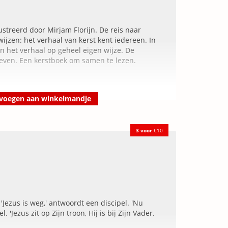
lustreerd door Mirjam Florijn. De reis naar
wijzen: het verhaal van kerst kent iedereen. In
jn het verhaal op geheel eigen wijze. De
leven. Een kerstboek om samen te lezen.
voegen aan winkelmandje
3 voor
€10
 'Jezus is weg,' antwoordt een discipel. 'Nu
 'Jezus zit op Zijn troon, Hij is bij Zijn Vader.