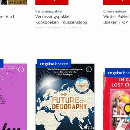
Verrassingspakket
Diverse auteurs
ket 6in1
Verrassingspakket
Winter Pakket
Kookboeken - Kussensloop
Boeken | OP
met 3 boeken + Cadeau
OP=OP
n
Engelse
boeken
Engelse
boe