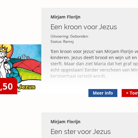
Corine Zonnenberg is theoloog, moeder va
Christ als schrijver, ontwikkelaar en traine
creatieve gezinsmomenten rondom de Bijb
Mirjam Florijn
Een kroon voor Jezus
Uitvoering: Gebonden
Status: Ramsj
‘Een kroon voor Jezus’ van Mirjam Florijn 
kinderen. Jezus deelt brood en wijn uit en
sterft. Maar dan ziet Maria dat het graf op
echt opgestaan! Eerder verscheen van Mirja
kerstverhaal verteld wordt.
,50
Meer info
+
Toe
Mirjam Florijn
Een ster voor Jezus