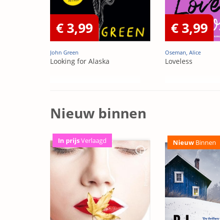
€ 3,99
€ 3,99
John Green
Oseman, Alice
Looking for Alaska
Loveless
Nieuw binnen
In prijs
Verlaagd
Nieuw
Binnen