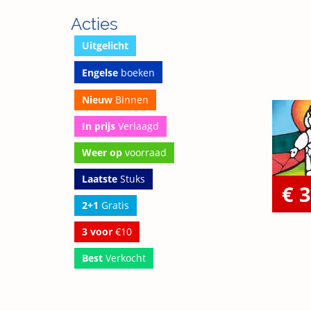
Acties
Uitgelicht
Engelse
boeken
Nieuw
Binnen
In prijs
Verlaagd
Weer op
voorraad
Laatste
Stuks
€ 3
2+1
Gratis
3 voor
€10
Best
Verkocht