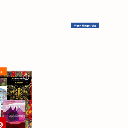
Meer
Uitgelicht
en
9