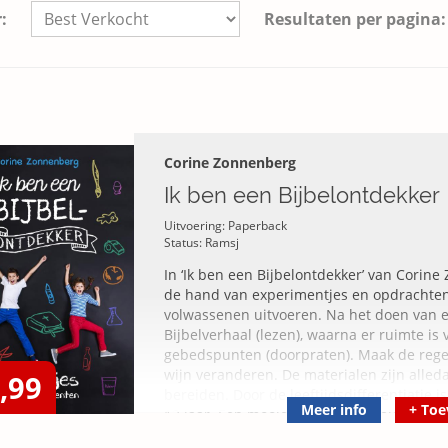
:
Resultaten per pagina:
Corine Zonnenberg
Ik ben een Bijbelontdekker
Uitvoering: Paperback
Status: Ramsj
In ‘Ik ben een Bijbelontdekker’ van Corin
de hand van experimentjes en opdrachte
volwassenen uitvoeren. Na het doen van ee
Bijbelverhaal (lezen), waarna er ruimte is
gebedspunten (doorpraten). Maak de rege
wijn veranderen. De materialen zijn alled
,99
bereiden. Door de leeftijdsdifferentiatie 
Meer info
+
Toe
12 jaar. Een mooie manier van geloofsopvo