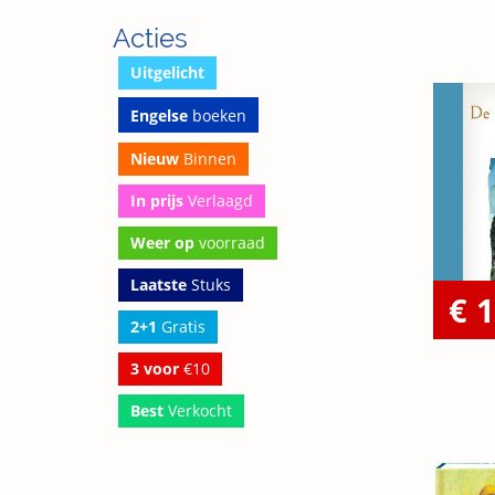
Acties
Uitgelicht
Engelse
boeken
Nieuw
Binnen
In prijs
Verlaagd
Weer op
voorraad
Laatste
Stuks
€ 
2+1
Gratis
3 voor
€10
Best
Verkocht