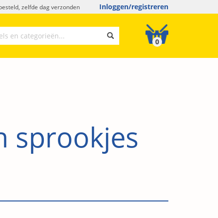
Inloggen/registreren
esteld, zelfde dag verzonden
0
n sprookjes