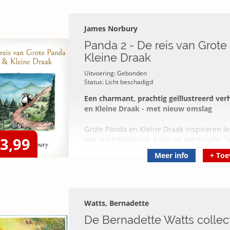
James Norbury
Panda 2 - De reis van Grot
Kleine Draak
Uitvoering: Gebonden
Status: Licht beschadigd
Een charmant, prachtig geïllustreerd ve
en Kleine Draak - met nieuw omslag
Grote Panda en Kleine Draak inspireren l
13,99
van vriendelijkheid, hoop en veerkracht. 
maakte bestsellerauteur James Norbury een
Meer info
+
Toe
Van James' boeken werden er in Nederlan
exemplaren verkocht.
In dit tweede boek met Grote Panda en Kle
hun vertrouwde tempel hoog in de bergen. 
Watts, Bernadette
samen gaan de vrienden op zoek naar an
De Bernadette Watts collec
wat ze écht nodig hebben al in hen zit, e