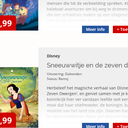
mensen die tot de verbeelding spreken. K
heleboel avonturen om bij weg te dromen:
die een schoolreis maken op een vliegend 
,99
niet graag opruimen en nog veel meer. De 
jong en oud betoveren! Kwalitatieve gebo
Meer info
+
Toe
Disney
Sneeuwwitje en de zeven 
Uitvoering: Gebonden
Status: Ramsj
Herbeleef het magische verhaal van Disney
Zeven Dwergen', en geniet samen met je k
koninkrijk hier ver vandaan leefde ooit e
mooi dat haar stiefmoeder, de koningin, b
mooiste van het land zou zijn. Daarom ha
te laten verdwijnen. Maar gelukkig kon S
,99
Dwergen! Kwalitatieve hardback uitgave
Meer info
+
Toe