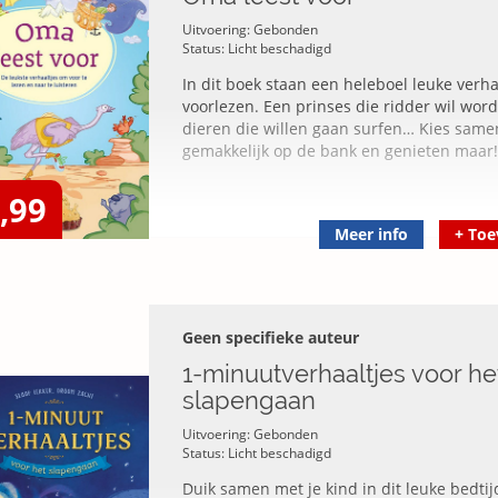
Uitvoering: Gebonden
Status: Licht beschadigd
In dit boek staan een heleboel leuke verh
voorlezen. Een prinses die ridder wil wor
dieren die willen gaan surfen… Kies samen
gemakkelijk op de bank en genieten maar! B
,99
Meer info
+
Toe
Geen specifieke auteur
1-minuutverhaaltjes voor he
slapengaan
Uitvoering: Gebonden
Status: Licht beschadigd
Duik samen met je kind in dit leuke bedti