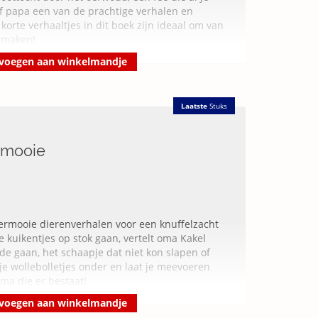
f papa een van de prachtige verhalen en
korte verhaaltjes in dit boek zijn ideaal om van
e maken!
voegen aan winkelmandje
Laatste
Stuks
rmooie
dermooie dierenverhalen voor een knuffelzacht
kuikentjes op stok gaan, vertelt oma Kakel
de gaan, het schaapje dat niet kon slapen of
 je wollebolletjes onder en laat je meevoeren
oma die er bestaat!
voegen aan winkelmandje