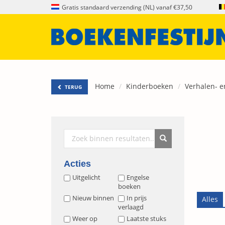
Gratis standaard verzending (NL) vanaf €37,50
Home
Kinderboeken
Verhalen- e
TERUG
Acties
Uitgelicht
Engelse
boeken
Nieuw binnen
In prijs
verlaagd
Weer op
Laatste stuks