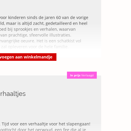
 Een hartverwarmend geschenk.
lustreerde de avonturen van Grote Panda &
 voor kinderen sinds de jaren 60 van de vorige
che filosofie en spiritualiteit, om de ideeën te
ld, maar is altijd zacht, gedetailleerd en heel
en hebben geholpen. Naast
Grote Panda & Kleine
goed bij sprookjes en verhalen, waarvan
mooiste plek op aarde
schreef hij ook
De reis
an prachtige, sfeervolle illustraties.
de maan
. Ook zijn er luxe papierwaren en
vangrijke oeuvre. Het is een schatkist vol
 zal opleveren voor de hele familie.
voegen aan winkelmandje
Kleine Draak
:
erend. Het zit boordevol belangrijke menselijke
In prijs
Verlaagd
racht. De tekeningen zijn
rhaaltjes
van Winnie de Poeh, hebben de bijschriften
'
-
The Guardian
tige levenswijsheden!
' ***** -
Hebban
... Tijd voor een verhaaltje voor het slapengaan!
oottocht door het oerwoud, een fee die al je