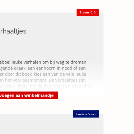
3 voor
€10
rhaaltjes
leboel leuke verhalen om bij weg te dromen.
egende draak, een eenhoorn in nood of een
er door dit boek, kies een van de vele leuke
an het voorleesmoment. De verhaaltjes zijn
e lezen. Ideaal om de dag rustig en knus af te
voegen aan winkelmandje
Laatste
Stuks