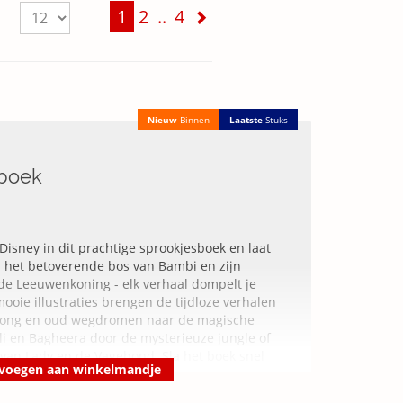
1
2
..
4
Nieuw
Binnen
Laatste
Stuks
sboek
 Disney in dit prachtige sprookjesboek en laat
n het betoverende bos van Bambi en zijn
 de Leeuwenkoning - elk verhaal dompelt je
oie illustraties brengen de tijdloze verhalen
en jong en oud wegdromen naar de magische
i en Bagheera door de mysterieuze jungle of
van Lady en de Vagebond. Sla het boek snel
voegen aan winkelmandje
dromen werkelijkheid worden.