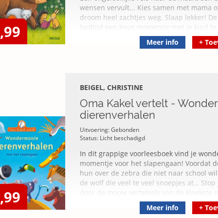
wensen vervult... Kies samen met mama o
droom heel zachtjes weg. Slaap lekker! De 
,99
bedtijd een knus momentje met je kind t
Meer info
+
Toe
BEIGEL, CHRISTINE
Oma Kakel vertelt - Wonde
dierenverhalen
Uitvoering: Gebonden
Status: Licht beschadigd
In dit grappige voorleesboek vind je won
momentje voor het slapengaan! Voordat de 
hun over de zebra die niet naar school wil
de wolf die veel te veel snoepjes at… Stop
,99
door de mooie vertelsels van de kloekste 
Meer info
+
Toe