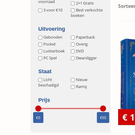
voorraad
2+1 Gratis
Sorteer
3 voor €10
Best verkochte
boeken
Uitvoering
Gebonden
Paperback
Pocket
Overig
Luisterboek
DVD
PC Spel
Dwarsligger
Staat
Licht
Nieuw
beschadigd
Ramsj
Prijs
€ 
0
55