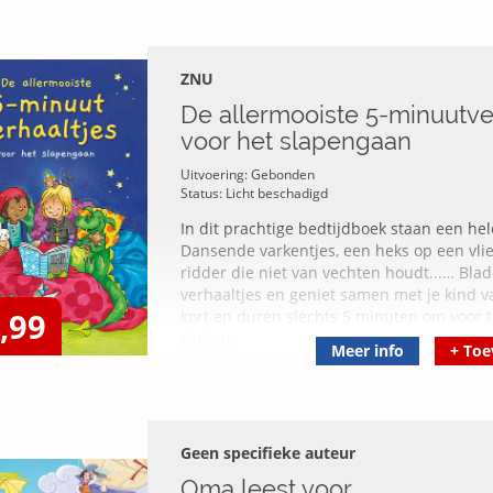
ZNU
De allermooiste 5-minuutve
voor het slapengaan
Uitvoering: Gebonden
Status: Licht beschadigd
In dit prachtige bedtijdboek staan een he
Dansende varkentjes, een heks op een vli
ridder die niet van vechten houdt...… Blad
verhaaltjes en geniet samen met je kind v
,99
kort en duren slechts 5 minuten om voor t
sluiten.
Meer info
+
Toe
Geen specifieke auteur
Oma leest voor