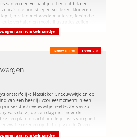
ies samen een verhaaltje uit en ontdek een
 zebra's die hun strepen verliezen, kinderen
tapijt, piraten met goede manieren, feeën die
leuke verhalen en mooie illustraties zullen
nden uitgave
voegen aan winkelmandje
Nieuw
Binnen
3 voor
€10
dwergen
's onsterfelijke klassieker 'Sneeuwwitje en de
ind van een heerlijk voorleesmoment! In een
en prinses die Sneeuwwitje heette. Ze was zo
ang was dat zij op een dag niet meer de
d ze een plan bedacht om de prinses voorgoed
neeuwwitje rekenen op de hulp van de Zeven
voegen aan winkelmandje