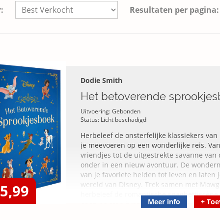
:
Resultaten per pagina:
Dodie Smith
Het betoverende sprookje
Uitvoering: Gebonden
Status: Licht beschadigd
Herbeleef de onsterfelijke klassiekers van
je meevoeren op een wonderlijke reis. Va
vriendjes tot de uitgestrekte savanne van
onder in een nieuw avontuur. De wondermo
van je favoriete helden tot leven en lat
wereld van Disney. Trek samen met Mowgl
15,99
herbeleef de romantische spaghettiscène 
Meer info
+
Toe
open en stap binnen in een wereld waar 