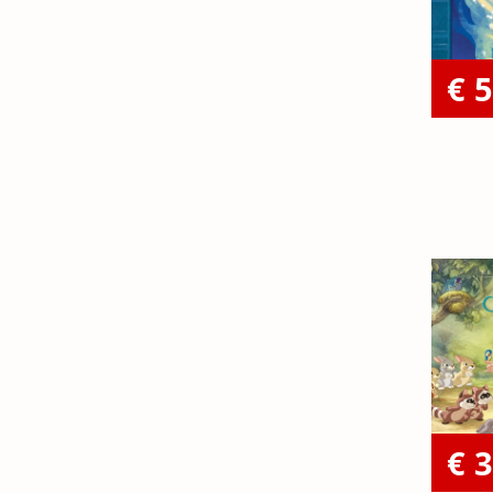
€ 5
€ 3