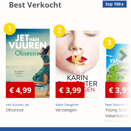
Best Verkocht
top 100
1
2
3
€ 4,99
€ 3,99
€ 3,99
van Vuuren, Jet
Karin Slaughter
New Scientist, Re
Obsessie
Verzwegen
Young Scient
Vakantieboek
bomvol weet
puzzels