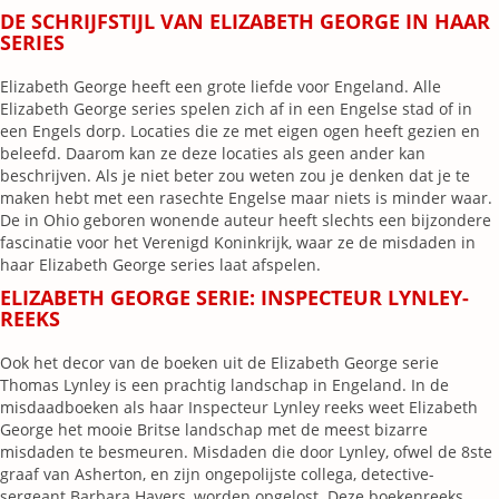
DE SCHRIJFSTIJL VAN ELIZABETH GEORGE IN HAAR
SERIES
Elizabeth George heeft een grote liefde voor Engeland. Alle
Elizabeth George series spelen zich af in een Engelse stad of in
een Engels dorp. Locaties die ze met eigen ogen heeft gezien en
beleefd. Daarom kan ze deze locaties als geen ander kan
beschrijven. Als je niet beter zou weten zou je denken dat je te
maken hebt met een rasechte Engelse maar niets is minder waar.
De in Ohio geboren wonende auteur heeft slechts een bijzondere
fascinatie voor het Verenigd Koninkrijk, waar ze de misdaden in
haar Elizabeth George series laat afspelen.
ELIZABETH GEORGE SERIE: INSPECTEUR LYNLEY-
REEKS
Ook het decor van de boeken uit de Elizabeth George serie
Thomas Lynley is een prachtig landschap in Engeland. In de
misdaadboeken als haar Inspecteur Lynley reeks weet Elizabeth
George het mooie Britse landschap met de meest bizarre
misdaden te besmeuren. Misdaden die door Lynley, ofwel de 8ste
graaf van Asherton, en zijn ongepolijste collega, detective-
sergeant Barbara Havers, worden opgelost. Deze boekenreeks