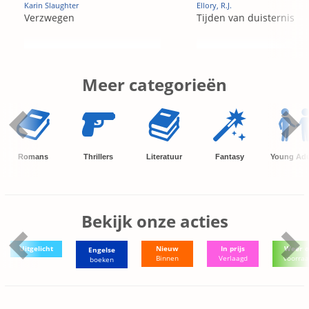
Karin Slaughter
Ellory, R.J.
Verzwegen
Tijden van duisternis
Meer categorieën
Romans
Thrillers
Literatuur
Fantasy
Young Adu
Bekijk onze acties
Uitgelicht
Nieuw
In prijs
Weer o
Engelse
Binnen
Verlaagd
voorra
boeken