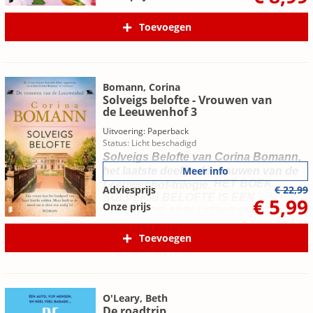
Toevoegen
Bomann, Corina
Solveigs belofte - Vrouwen van
de Leeuwenhof 3
Uitvoering: Paperback
Status: Licht beschadigd
Solveigs Belofte van Corina Bomann,
Meer info
het laatste deel in de vrouwen van de
HET BOEK
Leeuwenhof-trilogie.
Adviesprijs
€ 22,99
SOLVEIGS BELOFTE IS EEN
€ 5,99
Onze prijs
WAARDIGE AFSLUITING IN DE
VROUWEN VAN DE LEEUWENHOF-
Toevoegen
TRILOGIE.
O'Leary, Beth
De roadtrip