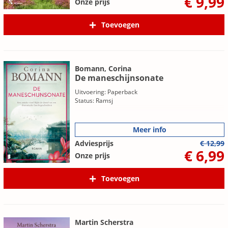
€ 9,99
Onze prijs
Toevoegen
Bomann, Corina
De maneschijnsonate
Uitvoering: Paperback
Status: Ramsj
Meer info
Adviesprijs
€ 12,99
€ 6,99
Onze prijs
Toevoegen
Martin Scherstra