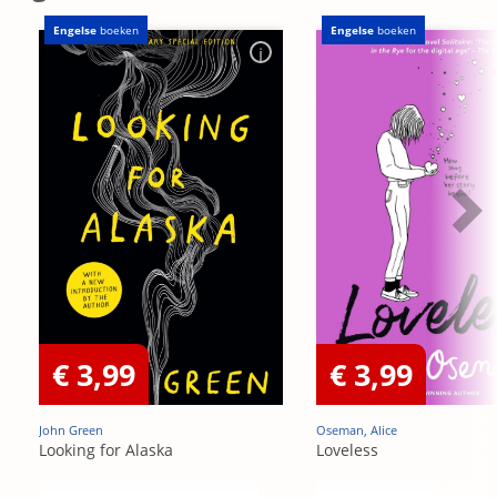
Engelse
boeken
Engelse
boeken
€ 3,99
€ 3,99
John Green
Oseman, Alice
Looking for Alaska
Loveless