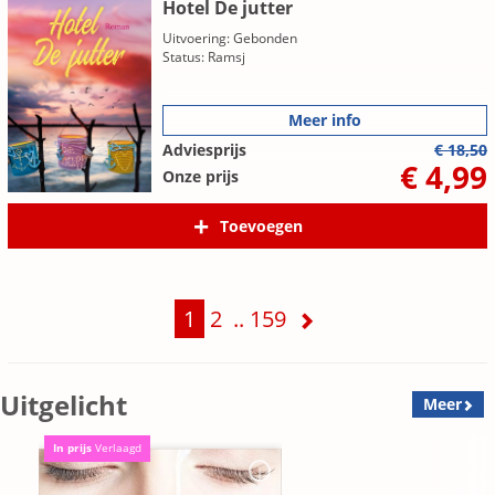
Hotel De jutter
Uitvoering: Gebonden
Status: Ramsj
Meer info
Adviesprijs
€ 18,50
€ 4,99
Onze prijs
Toevoegen
1
2
..
159
Uitgelicht
Meer
In prijs
Verlaagd