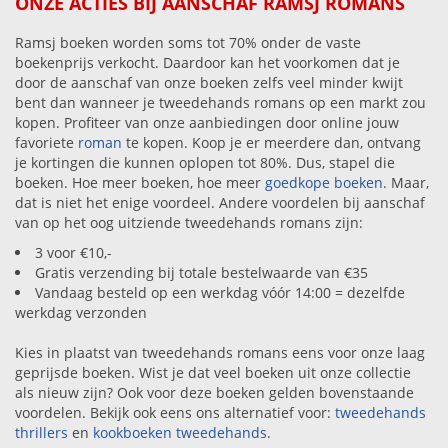
ONZE ACTIES BIJ AANSCHAF RAMSJ ROMANS
Ramsj boeken worden soms tot 70% onder de vaste
boekenprijs verkocht. Daardoor kan het voorkomen dat je
door de aanschaf van onze boeken zelfs veel minder kwijt
bent dan wanneer je tweedehands romans op een markt zou
kopen. Profiteer van onze aanbiedingen door online jouw
favoriete
roman
te kopen. Koop je er meerdere dan, ontvang
je kortingen die kunnen oplopen tot 80%. Dus, stapel die
boeken. Hoe meer boeken, hoe meer
goedkope boeken
. Maar,
dat is niet het enige voordeel. Andere voordelen bij aanschaf
van op het oog uitziende tweedehands romans zijn:
3 voor €10,-
Gratis verzending bij totale bestelwaarde van €35
Vandaag besteld op een werkdag vóór 14:00 = dezelfde
werkdag verzonden
Kies in plaatst van tweedehands romans eens voor onze laag
geprijsde boeken. Wist je dat veel boeken uit onze collectie
als nieuw zijn? Ook voor deze boeken gelden bovenstaande
voordelen. Bekijk ook eens ons alternatief voor:
tweedehands
thrillers
en
kookboeken tweedehands
.