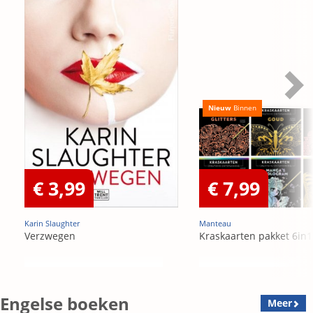
Nieuw
Binnen
€ 3,99
€ 7,99
Karin Slaughter
Manteau
Verzwegen
Kraskaarten pakket 6in1
Engelse boeken
Meer